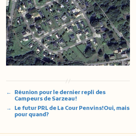
←
Réunion pour le dernier repli des
Campeurs de Sarzeau!
→
Le futur PRL de La Cour Penvins!Oui, mais
pour quand?