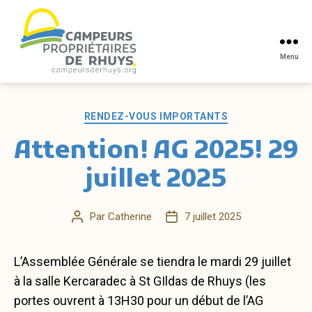
Menu
Campeurs
propriétaires
de
Catégories
RENDEZ-VOUS IMPORTANTS
Rhuys
Attention! AG 2025! 29
juillet 2025
Par
Catherine
7 juillet 2025
Auteur
Date
de
de
l’article
l’article
L’Assemblée Générale se tiendra le mardi 29 juillet
à la salle Kercaradec à St GIldas de Rhuys (les
portes ouvrent à 13H30 pour un début de l’AG