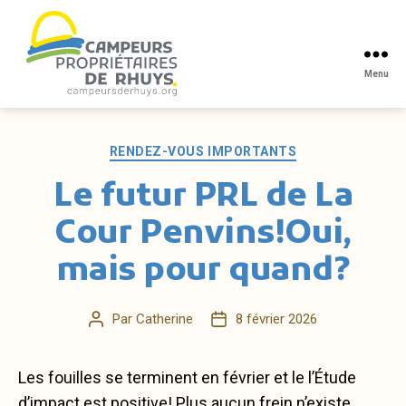
Menu
Campeurs
propriétaires
de
Catégories
RENDEZ-VOUS IMPORTANTS
Rhuys
Le futur PRL de La
Cour Penvins!Oui,
mais pour quand?
Par
Catherine
8 février 2026
Auteur
Date
de
de
l’article
l’article
Les fouilles se terminent en février et le l’Étude
d’impact est positive! Plus aucun frein n’existe.