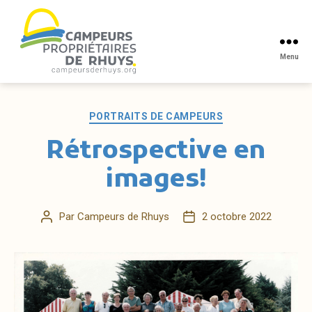
Menu
Campeurs
propriétaires
de
Catégories
PORTRAITS DE CAMPEURS
Rhuys
Rétrospective en
images!
Par
Campeurs de Rhuys
2 octobre 2022
Auteur
Date
de
de
l’article
l’article