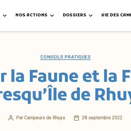
N
NOS ACTIONS
DOSSIERS
VIE DES CA
Catégories
CONSEILS PRATIQUES
 la Faune et la F
resqu’Île de Rhu
Par
Campeurs de Rhuys
28 septembre 2022
Auteur
Date
de
de