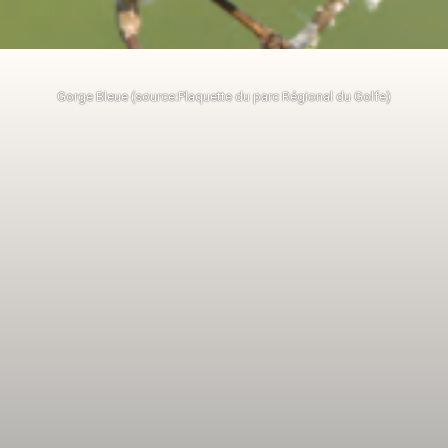
Gorge Bleue (source:Plaquette du parc Régional du Golfe)