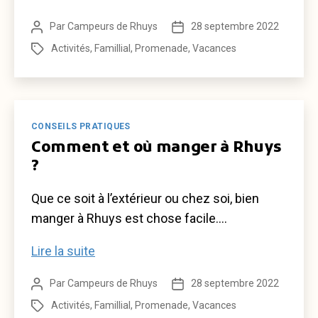
ballade
Par
Campeurs de Rhuys
28 septembre 2022
Auteur
Date
de
de
de
Activités
,
Famillial
,
Promenade
,
Vacances
Étiquettes
Bertrand
l’article
l’article
à
la
pointe
Catégories
CONSEILS PRATIQUES
de
Comment et où manger à Rhuys
l’ours
?
Que ce soit à l’extérieur ou chez soi, bien
manger à Rhuys est chose facile.…
Comment
Lire la suite
et
Par
Campeurs de Rhuys
28 septembre 2022
Auteur
Date
où
de
de
Activités
,
Famillial
,
Promenade
,
Vacances
Étiquettes
manger
l’article
l’article