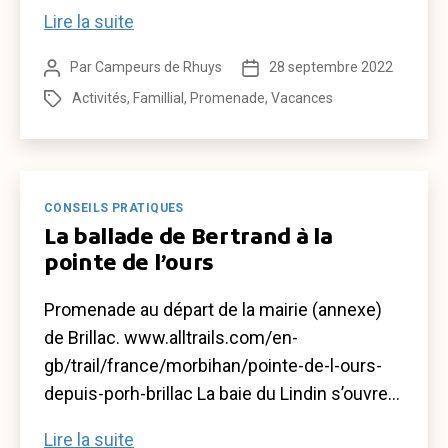
Découvrir
Lire la suite
la
Par
Campeurs de Rhuys
28 septembre 2022
Auteur
Date
Faune
de
de
Activités
,
Famillial
,
Promenade
,
Vacances
Étiquettes
et
l’article
l’article
la
Flore
de
Catégories
CONSEILS PRATIQUES
la
La ballade de Bertrand à la
Presqu’Île
pointe de l’ours
de
Rhuys
Promenade au départ de la mairie (annexe)
de Brillac. www.alltrails.com/en-
gb/trail/france/morbihan/pointe-de-l-ours-
depuis-porh-brillac La baie du Lindin s’ouvre…
La
Lire la suite